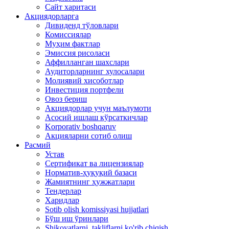
Сайт харитаси
Акциядорларга
Дивиденд тўловлари
Комиссиялар
Муҳим фактлар
Эмиссия рисоласи
Аффилланган шахслари
Аудиторларнинг хулосалари
Молиявий хисоботлар
Инвестиция портфели
Овоз бериш
Акциядорлар учун маълумоти
Асосий ишлаш кўрсаткичлар
Korporativ boshqaruv
Акцияларни сотиб олиш
Расмий
Устав
Сертификат ва лицензиялар
Норматив-ҳуқуқий базаси
Жамиятнинг ҳужжатлари
Тендерлар
Харидлар
Sotib olish komissiyasi hujjatlari
Бўш иш ўринлари
Shikoyatlarni, takliflarni ko'rib chiqish