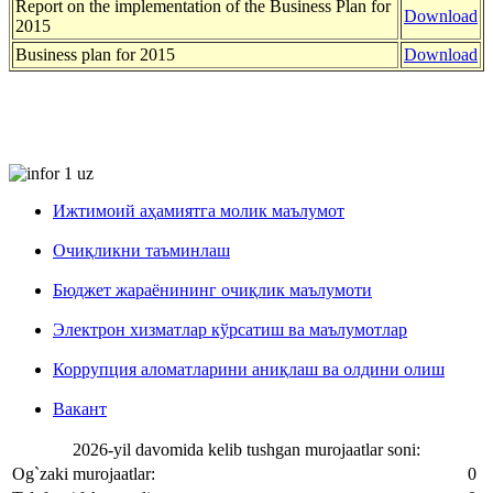
Report on the implementation of the Business Plan for
Download
2015
Business plan for 2015
Download
Ижтимоий аҳамиятга молик маълумот
Очиқликни таъминлаш
Бюджет жараёнининг очиқлик маълумоти
Электрон хизматлар кўрсатиш ва маълумотлар
Коррупция аломатларини аниқлаш ва олдини олиш
Вакант
2026-yil davomida kelib tushgan murojaatlar soni:
Og`zaki murojaatlar:
0