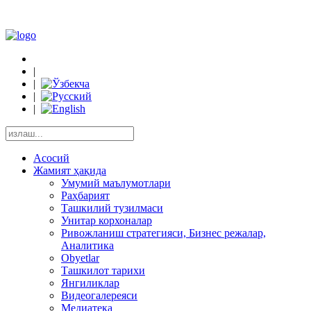
|
|
|
|
Асосий
Жамият ҳақида
Умумий маълумотлари
Раҳбарият
Ташкилий тузилмаси
Унитар корхоналар
Ривожланиш стратегияси, Бизнес режалар,
Аналитика
Obyetlar
Ташкилот тарихи
Янгиликлар
Видеогалереяси
Медиатека