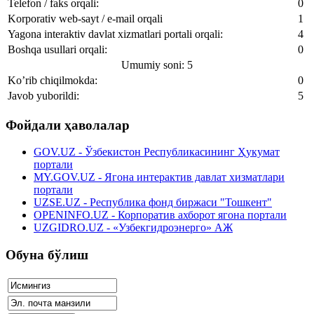
Telefon / faks orqali:
0
Korporativ web-sayt / e-mail orqali
1
Yagona interaktiv davlat xizmatlari portali orqali:
4
Boshqa usullari orqali:
0
Umumiy soni: 5
Ko’rib chiqilmokda:
0
Javob yuborildi:
5
Фойдали ҳаволалар
GOV.UZ - Ўзбекистон Республикасининг Ҳукумат
портали
MY.GOV.UZ - Ягона интерактив давлат хизматлари
портали
UZSE.UZ - Республика фонд биржаси "Тошкент"
OPENINFO.UZ - Корпоратив ахборот ягона портали
UZGIDRO.UZ - «Узбекгидроэнерго» АЖ
Обуна бўлиш