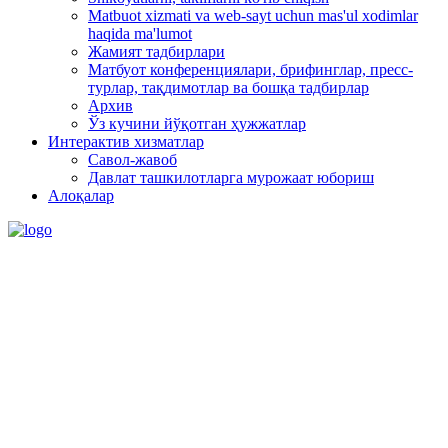
Matbuot xizmati va web-sayt uchun mas'ul xodimlar
haqida ma'lumot
Жамият тадбирлари
Матбуот конференциялари, брифинглар, пресс-
турлар, тақдимотлар ва бошқа тадбирлар
Архив
Ўз кучини йўқотган ҳужжатлар
Интерактив хизматлар
Савол-жавоб
Давлат ташкилотларга мурожаат юбориш
Алоқалар