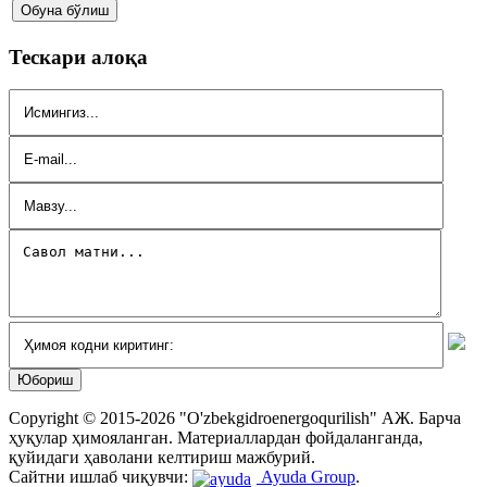
Тескари алоқа
Copyright © 2015-2026 "O'zbekgidroenergoqurilish" АЖ. Бaрчa
ҳуқулaр ҳимоялaнгaн. Мaтериaллaрдaн фойдaлaнгaндa,
қуйидaги ҳaволaни келтириш мaжбурий.
Сайтни ишлаб чиқувчи:
Ayuda Group
.