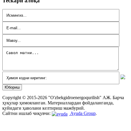
Тескари алоқа
Copyright © 2015-2026 "O'zbekgidroenergoqurilish" АЖ. Бaрчa
ҳуқулaр ҳимоялaнгaн. Мaтериaллaрдaн фойдaлaнгaндa,
қуйидaги ҳaволaни келтириш мaжбурий.
Сайтни ишлаб чиқувчи:
Ayuda Group
.