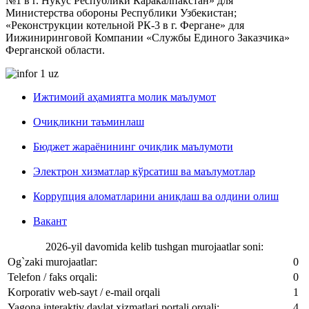
№1 в г. Нукус Республики Каракалпакстан» для
Министерства обороны Республики Узбекистан;
«Реконструкции котельной РК-3 в г. Фергане» для
Иижиниринговой Компании «Службы Единого Заказчика»
Ферганской области.
Ижтимоий аҳамиятга молик маълумот
Очиқликни таъминлаш
Бюджет жараёнининг очиқлик маълумоти
Электрон хизматлар кўрсатиш ва маълумотлар
Коррупция аломатларини аниқлаш ва олдини олиш
Вакант
2026-yil davomida kelib tushgan murojaatlar soni:
Og`zaki murojaatlar:
0
Telefon / faks orqali:
0
Korporativ web-sayt / e-mail orqali
1
Yagona interaktiv davlat xizmatlari portali orqali:
4