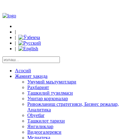
|
|
|
|
Асосий
Жамият ҳақида
Умумий маълумотлари
Раҳбарият
Ташкилий тузилмаси
Унитар корхоналар
Ривожланиш стратегияси, Бизнес режалар,
Аналитика
Obyetlar
Ташкилот тарихи
Янгиликлар
Видеогалереяси
Медиатека