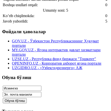
Boshqa usullari orqali:
0
Umumiy soni: 5
Ko’rib chiqilmokda:
0
Javob yuborildi:
5
Фойдали ҳаволалар
GOV.UZ - Ўзбекистон Республикасининг Ҳукумат
портали
MY.GOV.UZ - Ягона интерактив давлат хизматлари
портали
UZSE.UZ - Республика фонд биржаси "Тошкент"
OPENINFO.UZ - Корпоратив ахборот ягона портали
UZGIDRO.UZ - «Узбекгидроэнерго» АЖ
Обуна бўлиш