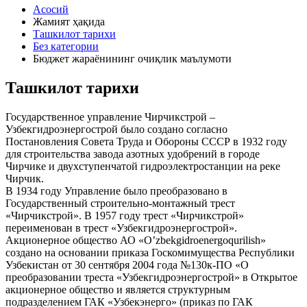
Асосий
Жамият ҳақида
Ташкилот тарихи
Без категории
Бюджет жараёнининг очиқлик маълумоти
Ташкилот тарихи
Государственное управление Чирчикстрой –
Узбекгидроэнергострой было создано согласно
Постановления Совета Труда и Обороны СССР в 1932 году
для строительства завода азотных удобрений в городе
Чирчике и двухступенчатой гидроэлектростанции на реке
Чирчик.
В 1934 году Управление было преобразовано в
Государственный строительно-монтажный трест
«Чирчикстрой». В 1957 году трест «Чирчикстрой»
переименован в трест «Узбекгидроэнергострой».
Акционерное общество АО «O’zbekgidroenergoqurilish»
создано на основании приказа Госкомимущества Республики
Узбекистан от 30 сентября 2004 года №130к-ПО «О
преобразовании треста «Узбекгидроэнергострой» в Открытое
акционерное общество и является структурным
подразделением ГАК «Узбекэнерго» (приказ по ГАК