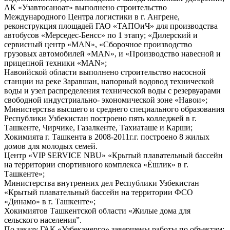
АК «Узавтосаноат» выполнено строительство
Международного Центра логистики в г. Ангрене,
реконструкция площадей ГАО «ТАПОиЧ» для производства
автобусов «Мерседес-Бенсс» по 1 этапу; «Дилерский и
сервисный центр «MAN», «Сборочное производство
грузовых автомобилей «MAN», и «Производство навесной и
прицепной техники «MAN»;
Навоийской области выполнено строительство насосной
станции на реке Заравшан, напорный водовод технической
воды и узел распределения технической воды с резервуарами
свободной индустриально- экономической зоне «Навои»;
Министерства высшего и среднего специального образования
Республики Узбекистан построено пять колледжей в г.
Ташкенте, Чирчике, Газалкенте, Тахиаташе и Карши;
Хокимията г. Ташкента в 2008-2011г.г. построено 8 жилых
домов для молодых семей.
Центр «VIP SERVICE NBU» «Крытый плавательный бассейн
на территории спортивного комплекса «Ёшлик» в г.
Ташкенте»;
Министерства внутренних дел Республики Узбекистан
«Крытый плавательный бассейн на территории ФСО
«Динамо» в г. Ташкенте»;
Хокимиятов Ташкентской области «Жилые дома для
сельского населения”.
По заказу ГАК «Узбекэнерго» завершены работы по объектам: