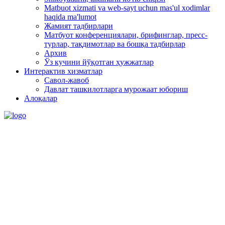
Matbuot xizmati va web-sayt uchun mas'ul xodimlar
haqida ma'lumot
Жамият тадбирлари
Матбуот конференциялари, брифинглар, пресс-
турлар, тақдимотлар ва бошқа тадбирлар
Архив
Ўз кучини йўқотган ҳужжатлар
Интерактив хизматлар
Савол-жавоб
Давлат ташкилотларга мурожаат юбориш
Алоқалар