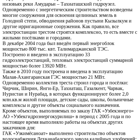
низовьях реки Амударьи – Тахиаташский гидроузел.
Одновременно с энергетическим строительством возведены
многие сооружения для освоения целинных земель в
Голодной степи, обводнения районов пустыни Кызылкум и
другие ирригационные сооружения. Как правило, все
электростанции трестом строятся комплексно, то есть вместе с
жилыми посёлками и городами.
В декабре 2004 года был введён первый энергоблок
мощностью 800 тыс. квт. Талимарджанской ТЭС.
Построено и введено в эксплуатацию 33
гидроэлектростанций, тепловых электростанций суммарной
мощностью более 13920 МВт.
Также в 2010 году построена и введена в эксплуатацию
Малая-Ахангаранская ГЭС мощностью 21 МВт.
Одновременно коллектив треста строил города и посёлки:
Чирчик, Ширин, Янги-Ер, Тахиаташ, Газалкент, Чарвак,
Нуристан и Нурабад, в которых функционируют более 2,0
млн.кв.м жилой площади, детские сады, школы, больничные
комплексы и другие объекты социального назначения.
Кроме объектов, выполняемых по заказу ГАК «Узбекэнерго»
АО «Узбекгидроэнергокурилиш» в период с 2005 года и по
настоящее время выполняло работы на объектах других
заказчиков для:
ГАК «Узкимёсаноат» выполнено строительство объектов
водоснабжения Дехканабадского завода калийных удобрений;