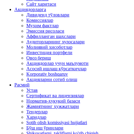
Сайт харитаси
Акциядорларга
Дивиденд тўловлари
Комиссиялар
Муҳим фактлар
Эмиссия рисоласи
Аффилланган шахслари
Аудиторларнинг хулосалари
Молиявий хисоботлар
Инвестиция портфели
Овоз бериш
Акциядорлар учун маълумоти
Асосий ишлаш кўрсаткичлар
Korporativ boshqaruv
Акцияларни сотиб олиш
Расмий
Устав
Сертификат ва лицензиялар
Норматив-ҳуқуқий базаси
Жамиятнинг ҳужжатлари
Тендерлар
Харидлар
Sotib olish komissiyasi hujjatlari
Бўш иш ўринлари
Shikoyatlarni, takliflarni ko'rib chiqish