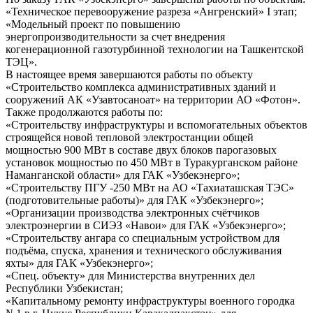
«Техническое перевооружение разреза «Ангренский» I этап;
«Модельный проект по повышению
энергопроизводительности за счет внедрения
когенерационной газотурбинной технологии на Ташкентской
ТЭЦ».
В настоящее время завершаются работы по объекту
«Строительство комплекса административных зданий и
сооружений АК «Узавтосаноат» на территории АО «Фотон».
Также продолжаются работы по:
«Строительству инфраструктуры и вспомогательных объектов
строящейся новой тепловой электростанции общей
мощностью 900 МВт в составе двух блоков парогазовых
установок мощностью по 450 МВт в Туракурганском районе
Наманганской области» для ГАК «Узбекэнерго»;
«Строительству ПГУ -250 МВт на АО «Тахиаташская ТЭС»
(подготовительные работы)» для ГАК «Узбекэнерго»;
«Организации производства электронных счётчиков
электроэнергии в СИЭЗ «Навои» для ГАК «Узбекэнерго»;
«Строительству ангара со специальным устройством для
подъёма, спуска, хранения и технического обслуживания
яхты» для ГАК «Узбекэнерго»;
«Спец. объекту» для Министерства внутренних дел
Республики Узбекистан;
«Капитальному ремонту инфраструктуры военного городка