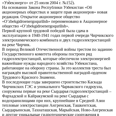
«Узбекэнерго» от 25 июля 2004 г. №152).
На основании Закона Республики Узбекистан «Об
акционерных обществах и защите прав акционеров» новая
редакция. Открытое акционерное общество
«O’zbekgidroenergoqurilish» переименовано в Акционерное
общество «O’zbekgidroenergoqurilish».
Первой крупной трудовой победой была сдача в
эксплуатацию в 1940-1941 годах первой очереди Чирчикского
электрохимического комбината и двух гидроэлектростанций
на реке Чирчик.
В период Великой Отечественной войны трестом по заданию
Государственного комитета обороны построен ряд
гидроэлектростанций, которые обеспечили электроэнергией
важнейшие нужды народного хозяйства Узбекистана,
работающие на оборону страны. За это коллектив треста был
награждён высокой правительственной наградой-орденом
Трудового Красного Знамени.
В последующие годы завершено строительство Каскада
Чирчикских ГЭС и уникального Чарвакского гидроузла,
сооружены первые на реке Сырдарья гидроэлектростанций –
Фархадской и Кайракумской на реке Сырдарья с
водохранилищами при них, крупнейшие в Средней Азии
тепловые электростанции Ангренская, Ташкентская,
Сырдарьинская, Тахиаташская, Марыйская, Ново-Ангренская
и другие уникальные гидротехнические сооружения в