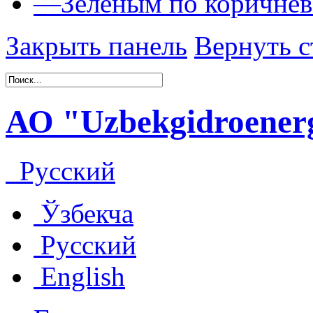
—
Зеленым по коричне
Закрыть панель
Вернуть с
АО "Uzbekgidroenerg
Русский
Ўзбекча
Русский
English