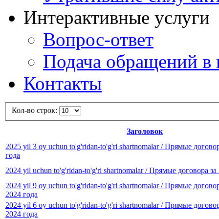
Интерактивные услуги
Вопрос-ответ
Подача обращений в 
Контакты
Кол-во строк:
Заголовок
2025 yil 3 oy uchun to'g'ridan-to'g'ri shartnomalar / Прямые догов
года
2024 yil uchun to'g'ridan-to'g'ri shartnomalar / Прямые договора за
2024 yil 9 oy uchun to'g'ridan-to'g'ri shartnomalar / Прямые догов
2024 года
2024 yil 6 oy uchun to'g'ridan-to'g'ri shartnomalar / Прямые догов
2024 года