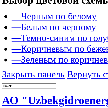
Выбор цветовой схем
—
Черным по белому
—
Белым по черному
—
Темно-синим по гол
—
Коричневым по беже
—
Зеленым по коричне
Закрыть панель
Вернуть с
АО "Uzbekgidroenerg