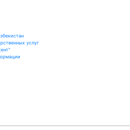
Узбекистан
арственных услуг
ент"
формации