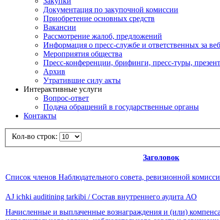
Закупки
Документация по закупочной комиссии
Приобретение основных средств
Вакансии
Рассмотрение жалоб, предложений
Информация о пресс-службе и ответственных за веб
Мероприятия общества
Пресс-конференции, брифинги, пресс-туры, презен
Архив
Утратившие силу акты
Интерактивные услуги
Вопрос-ответ
Подача обращений в государственные органы
Контакты
Кол-во строк:
Заголовок
Список членов Наблюдательного совета, ревизионной комисс
AJ ichki auditining tarkibi / Состав внутреннего аудита АО
Начисленные и выплаченные вознаграждения и (или) компенса