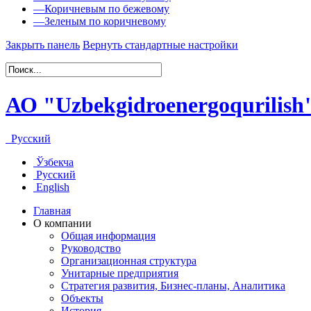
—
Коричневым по бежевому
—
Зеленым по коричневому
Закрыть панель
Вернуть стандартные настройки
АО "Uzbekgidroenergoqurilish
Русский
Ўзбекча
Русский
English
Главная
О компании
Общая информация
Руководство
Организационная структура
Унитарные предприятия
Стратегия развития, Бизнес-планы, Аналитика
Объекты
История