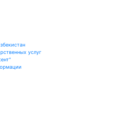
Узбекистан
арственных услуг
ент"
формации