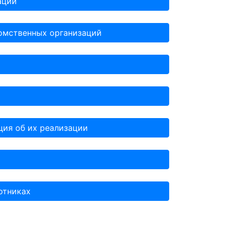
ации
омственных организаций
ция об их реализации
отниках