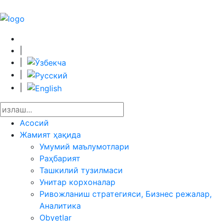
|
|
|
|
Асосий
Жамият ҳақида
Умумий маълумотлари
Раҳбарият
Ташкилий тузилмаси
Унитар корхоналар
Ривожланиш стратегияси, Бизнес режалар,
Аналитика
Obyetlar