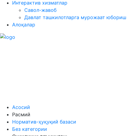
Интерактив хизматлар
Савол-жавоб
Давлат ташкилотларга мурожаат юбориш
Алоқалар
Асосий
Расмий
Норматив-ҳуқуқий базаси
Без категории