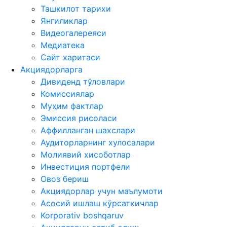
Ташкилот тарихи
Янгиликлар
Видеогалереяси
Медиатека
Сайт харитаси
Акциядорларга
Дивиденд тўловлари
Комиссиялар
Муҳим фактлар
Эмиссия рисоласи
Аффилланган шахслари
Аудиторларнинг хулосалари
Молиявий хисоботлар
Инвестиция портфели
Овоз бериш
Акциядорлар учун маълумоти
Асосий ишлаш кўрсаткичлар
Korporativ boshqaruv