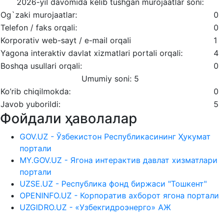
2026-yil davomida kelib tushgan murojaatlar soni:
Og`zaki murojaatlar:
0
Telefon / faks orqali:
0
Korporativ web-sayt / e-mail orqali
1
Yagona interaktiv davlat xizmatlari portali orqali:
4
Boshqa usullari orqali:
0
Umumiy soni: 5
Ko’rib chiqilmokda:
0
Javob yuborildi:
5
Фойдали ҳаволалар
GOV.UZ - Ўзбекистон Республикасининг Ҳукумат
портали
MY.GOV.UZ - Ягона интерактив давлат хизматлари
портали
UZSE.UZ - Республика фонд биржаси "Тошкент"
OPENINFO.UZ - Корпоратив ахборот ягона портали
UZGIDRO.UZ - «Узбекгидроэнерго» АЖ