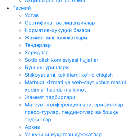
Акцияларни сотиб олиш
Расмий
Устав
Сертификат ва лицензиялар
Норматив-ҳуқуқий базаси
Жамиятнинг ҳужжатлари
Тендерлар
Харидлар
Sotib olish komissiyasi hujjatlari
Бўш иш ўринлари
Shikoyatlarni, takliflarni ko'rib chiqish
Matbuot xizmati va web-sayt uchun mas'ul
xodimlar haqida ma'lumot
Жамият тадбирлари
Матбуот конференциялари, брифинглар,
пресс-турлар, тақдимотлар ва бошқа
тадбирлар
Архив
Ўз кучини йўқотган ҳужжатлар