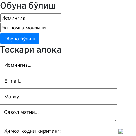
Обуна бўлиш
Тескари алоқа