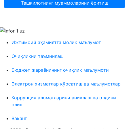
Ташкилотнинг муаммоларини ёритиш
Ижтимоий аҳамиятга молик маълумот
Очиқликни таъминлаш
Бюджет жараёнининг очиқлик маълумоти
Электрон хизматлар кўрсатиш ва маълумотлар
Коррупция аломатларини аниқлаш ва олдини
олиш
Вакант