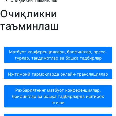
Очиқликни таъминлаш
Очиқликни
таъминлаш
Матбуот конференциялари, брифинглар, пресс-
турлар, тақдимотлар ва бошқа тадбирлар
Ижтимоий тармоқларда онлайн-трансляциялар
Рахбариятнинг матбуот конференциялар,
брифинглар ва бошқа тадбирларда иштирок
этиши