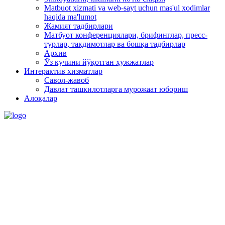
Matbuot xizmati va web-sayt uchun mas'ul xodimlar
haqida ma'lumot
Жамият тадбирлари
Матбуот конференциялари, брифинглар, пресс-
турлар, тақдимотлар ва бошқа тадбирлар
Архив
Ўз кучини йўқотган ҳужжатлар
Интерактив хизматлар
Савол-жавоб
Давлат ташкилотларга мурожаат юбориш
Алоқалар