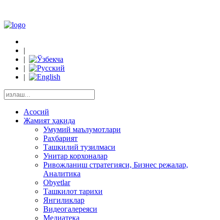
|
|
|
|
Асосий
Жамият ҳақида
Умумий маълумотлари
Раҳбарият
Ташкилий тузилмаси
Унитар корхоналар
Ривожланиш стратегияси, Бизнес режалар,
Аналитика
Obyetlar
Ташкилот тарихи
Янгиликлар
Видеогалереяси
Медиатека