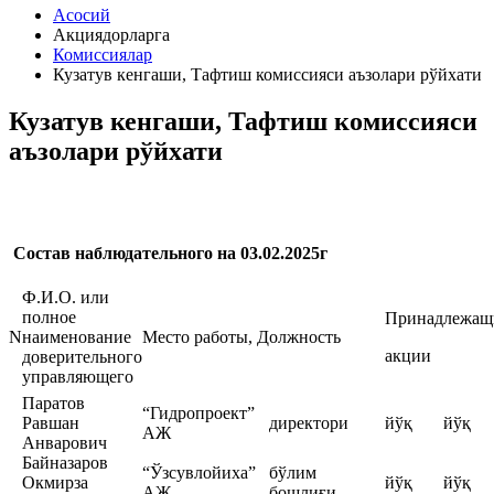
Асосий
Акциядорларга
Комиссиялар
Кузатув кенгаши, Тафтиш комиссияси аъзолари рўйхати
Кузатув кенгаши, Тафтиш комиссияси
аъзолари рўйхати
Состав наблюдательного на 03.02.2025г
Ф.И.О. или
полное
Принадлежащ
N
наименование
Место работы, Должность
акции
доверительного
управляющего
Паратов
“Гидропроект”
Равшан
директори
йўқ
йўқ
АЖ
Анварович
Байназаров
“Ўзсувлойиха”
бўлим
Окмирза
йўқ
йўқ
АЖ
бошлиғи