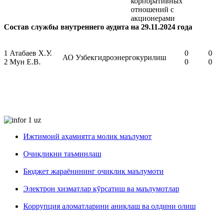
корпоративных
отношений с
акционерами
Состав службы внутреннего аудита на 29
1
Атабаев Х.У.
0
0
АО Узбекгидроэнергокурилиш
2
Мун Е.В.
0
0
Ижтимоий аҳамиятга молик маълумот
Очиқликни таъминлаш
Бюджет жараёнининг очиқлик маълумоти
Электрон хизматлар кўрсатиш ва маълумотлар
Коррупция аломатларини аниқлаш ва олдини олиш