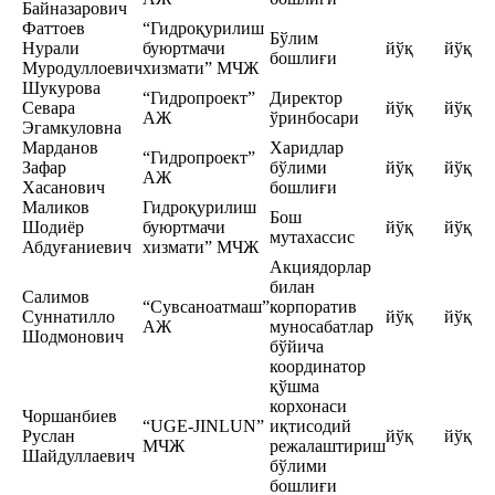
Байназарович
Фаттоев
“Гидроқурилиш
Бўлим
Нурали
буюртмачи
йўқ
йўқ
бошлиғи
Муродуллоевич
хизмати” МЧЖ
Шукурова
“Гидропроект”
Директор
Севара
йўқ
йўқ
АЖ
ўринбосари
Эгамкуловна
Марданов
Харидлар
“Гидропроект”
Зафар
бўлими
йўқ
йўқ
АЖ
Хасанович
бошлиғи
Маликов
Гидроқурилиш
Бош
Шодиёр
буюртмачи
йўқ
йўқ
мутахассис
Абдуғаниевич
хизмати” МЧЖ
Акциядорлар
билан
Салимов
“Сувсаноатмаш”
корпоратив
Суннатилло
йўқ
йўқ
АЖ
муносабатлар
Шодмонович
бўйича
координатор
қўшма
корхонаси
Чоршанбиев
“UGE-JINLUN”
иқтисодий
Руслан
йўқ
йўқ
МЧЖ
режалаштириш
Шайдуллаевич
бўлими
бошлиғи