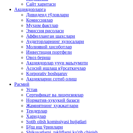
Сайт харитаси
Акциядорларга
Дивиденд тўловлари
Комиссиялар
Муҳим фактлар
Эмиссия рисоласи
Аффилланган шахслари
Аудиторларнинг хулосалари
Молиявий хисоботлар
Инвестиция портфели
Овоз бериш
Акциядорлар учун маълумоти
Асосий ишлаш кўрсаткичлар
Korporativ boshqaruv
Акцияларни сотиб олиш
Расмий
Устав
Сертификат ва лицензиялар
Норматив-ҳуқуқий базаси
Жамиятнинг ҳужжатлари
Тендерлар
Харидлар
Sotib olish komissiyasi hujjatlari
Бўш иш ўринлари
Shikoyatlarni, takliflarni ko'rib chiqish