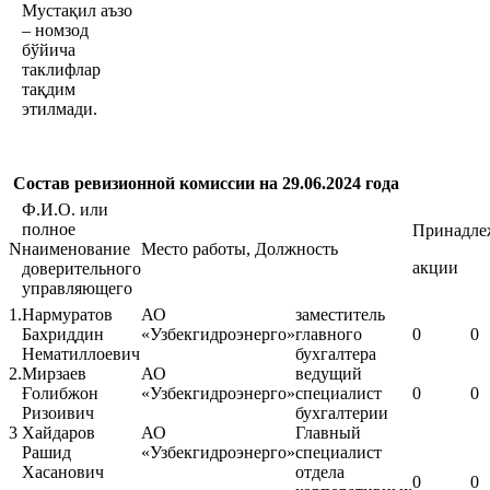
Мустақил аъзо
– номзод
бўйича
таклифлар
тақдим
этилмади.
Состав ревизионной комиссии на 29.06.2024 года
Ф.И.О. или
полное
Принадле
N
наименование
Место работы, Должность
акции
доверительного
управляющего
1.
Нармуратов
АО
заместитель
Бахриддин
«Узбекгидроэнерго»
главного
0
0
Нематиллоевич
бухгалтера
2.
Мирзаев
АО
ведущий
Ғолибжон
«Узбекгидроэнерго»
специалист
0
0
Ризоивич
бухгалтерии
3
Хайдаров
АО
Главный
Рашид
«Узбекгидроэнерго»
специалист
Хасанович
отдела
0
0