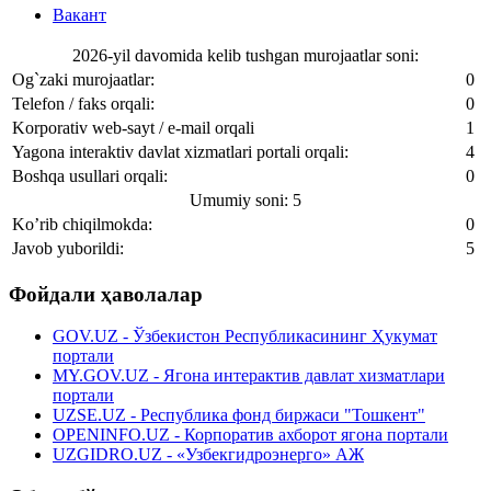
Вакант
2026-yil davomida kelib tushgan murojaatlar soni:
Og`zaki murojaatlar:
0
Telefon / faks orqali:
0
Korporativ web-sayt / e-mail orqali
1
Yagona interaktiv davlat xizmatlari portali orqali:
4
Boshqa usullari orqali:
0
Umumiy soni: 5
Ko’rib chiqilmokda:
0
Javob yuborildi:
5
Фойдали ҳаволалар
GOV.UZ - Ўзбекистон Республикасининг Ҳукумат
портали
MY.GOV.UZ - Ягона интерактив давлат хизматлари
портали
UZSE.UZ - Республика фонд биржаси "Тошкент"
OPENINFO.UZ - Корпоратив ахборот ягона портали
UZGIDRO.UZ - «Узбекгидроэнерго» АЖ