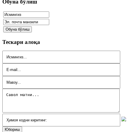
Обуна бўлиш
Тескари алоқа