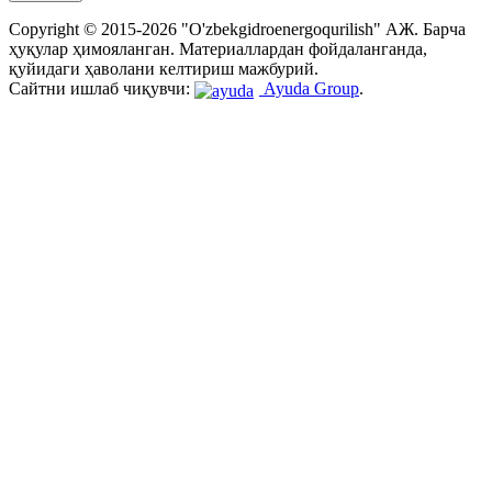
Copyright © 2015-2026 "O'zbekgidroenergoqurilish" АЖ. Бaрчa
ҳуқулaр ҳимоялaнгaн. Мaтериaллaрдaн фойдaлaнгaндa,
қуйидaги ҳaволaни келтириш мaжбурий.
Сайтни ишлаб чиқувчи:
Ayuda Group
.