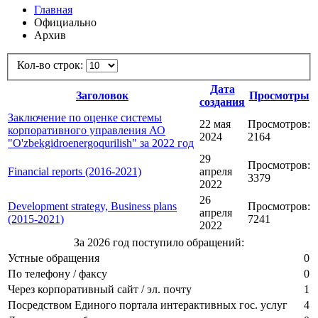
Главная
Официально
Архив
Кол-во строк:
Дата
Заголовок
Просмотры
создания
Заключение по оценке системы
22 мая
Просмотров:
корпоративного управления АО
2024
2164
"O'zbekgidroenergoqurilish" за 2022 год
29
Просмотров:
Financial reports (2016-2021)
апреля
3379
2022
26
Development strategy, Business plans
Просмотров:
апреля
(2015-2021)
7241
2022
За 2026 год поступило обращений:
Устные обращения
0
По телефону / факсу
0
Через корпоративный сайт / эл. почту
1
Посредством Единого портала интерактивных гос. услуг
4