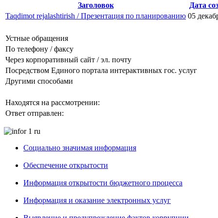
Заголовок
Дата со
Taqdimot rejalashtirish / Презентация по планированию
05 декаб
Устные обращения
По телефону / факсу
Через корпоративный сайт / эл. почту
Посредством Единого портала интерактивных гос. услуг
Другими способами
Находятся на рассмотрении:
Ответ отправлен:
Социально значимая информация
Обеспечение открытости
Информация открытости бюджетного процесса
Информация и оказание электронных услуг
Выявление и предупреждение фактов коррупции