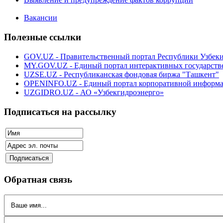
Вакансии
Полезные ссылки
GOV.UZ - Правительственный портал Республики Узбек
MY.GOV.UZ - Единый портал интерактивных государств
UZSE.UZ - Республиканская фондовая биржа "Ташкент"
OPENINFO.UZ - Единый портал корпоративной информ
UZGIDRO.UZ - АО «Узбекгидроэнерго»
Подписаться на рассылку
Обратная связь