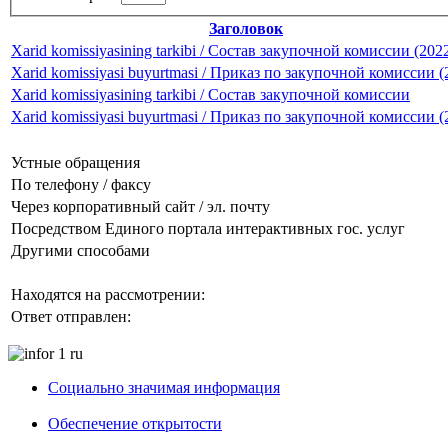
Заголовок
Xarid komissiyasining tarkibi / Состав закупочной комиссии (202
Xarid komissiyasi buyurtmasi / Приказ по закупочной комиссии (
Xarid komissiyasining tarkibi / Состав закупочной комиссии
Xarid komissiyasi buyurtmasi / Приказ по закупочной комиссии (
Устные обращения
По телефону / факсу
Через корпоративный сайт / эл. почту
Посредством Единого портала интерактивных гос. услуг
Другими способами
Находятся на рассмотрении:
Ответ отправлен:
Социально значимая информация
Обеспечение открытости